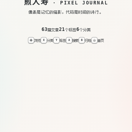
煎人寿
· PIXEL JOURNAL
像素是记忆的缩影，代码是时间的诗行。
63
21
6
篇文章
个标签
个分类
浏览
分类
标签
搜索
归档
首页
X
Y
A
B
标
签
青春
TAG
1 篇文章
-
SLOT
青
春
2018